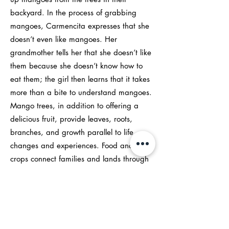
backyard. In the process of grabbing
mangoes, Carmencita expresses that she
doesn’t even like mangoes. Her
grandmother tells her that she doesn’t like
them because she doesn’t know how to
eat them; the girl then learns that it takes
more than a bite to understand mangoes.
Mango trees, in addition to offering a
delicious fruit, provide leaves, roots,
branches, and growth parallel to life
changes and experiences. Food and
crops connect families and lands through
Earth’s natural gifts. Digital, colorful
illustrations capture the granddaughter
and grandmother’s love and bond as well
as Caribbean countryside landscapes
that move beyond the usual beaches and