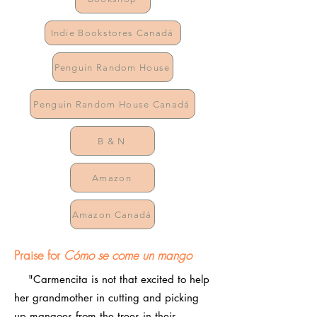
Indie Bookstores Canadá
Penguin Random House
Penguin Random House Canadá
B & N
Amazon
Amazon Canadá
Praise for
Cómo se come un mango
"Carmencita is not that excited to help
her grandmother in cutting and picking
up mangoes from the trees in their